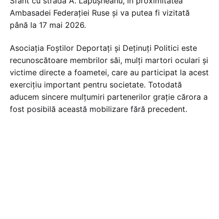
Sfânt cu strada A. Lăpușneanu, în proximitatea
Ambasadei Federației Ruse și va putea fi vizitată
până la 17 mai 2026.
Asociația Foștilor Deportați și Deținuți Politici este
recunoscătoare membrilor săi, mulți martori oculari și
victime directe a foametei, care au participat la acest
exercițiu important pentru societate. Totodată
aducem sincere mulțumiri partenerilor grație cărora a
fost posibilă această mobilizare fără precedent.