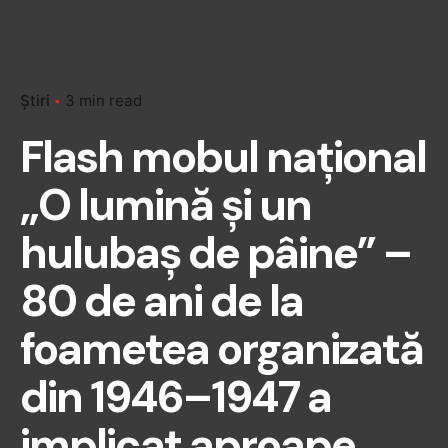
Știri
3 min read
Flash mobul național
„O lumină și un
hulubaș de pâine” –
80 de ani de la
foametea organizată
din 1946–1947 a
implicat aproape