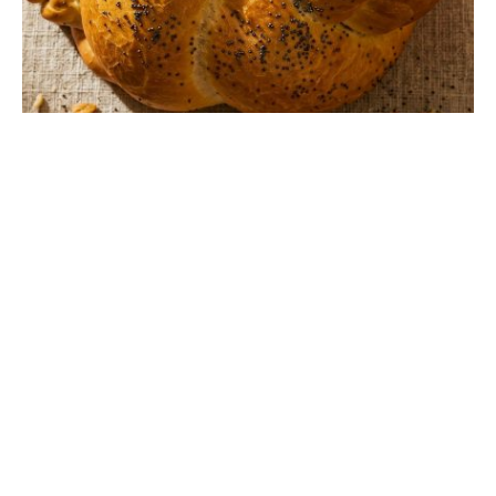
17/04/2026
4 min read
Flash-mob național „O lumină și un
hulubaș de pâine”, dedicat
comemorării a 80 de ani de la
foametea organizată din anii 1946–
1947
În contextul marcării a 80 de ani de la foametea
organizată din...