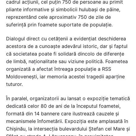
cadrul acțiunii, cel puțin 750 de persoane au primit
pliante informative și simbolicii hulubași de pâine,
reprezentând cele aproximativ 750 de zile de
suferință prin foamete suportate de populație.
Dialogul direct cu cetățenii a evidențiat deschiderea
acestora de a cunoaște adevărul istoric, dar și faptul
că societatea poate fi solidară dincolo de diferențe
de limbă, naționalitate sau viziune politică. Foametea
organizată a afectat întreaga populație a RSS
Moldovenești, iar memoria acestei tragedii aparține
tuturor.
În paralel, organizatorii au lansat o expoziție tematică
dedicată celor 80 de ani de la începutul foametei,
formată din 14 bannere care ilustrează cauzele și
mecanismele înfometării. Expoziția este amplasată în
Chișinău, la intersecția bulevardului Ștefan cel Mare și