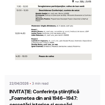
22/04/2026
3 min read
INVITAȚIE: Conferința științifică
„Foametea din anii 1946–1947:
cercetări istorice și evocări