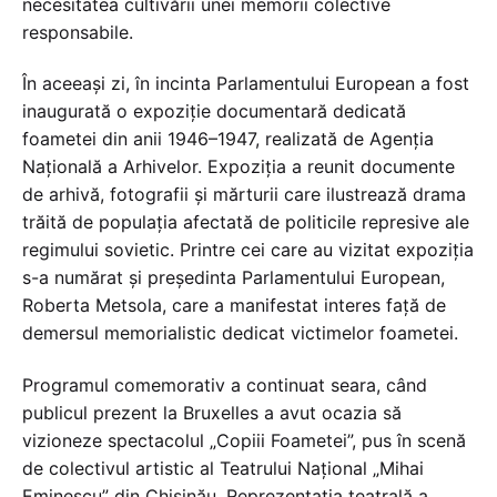
necesitatea cultivării unei memorii colective
responsabile.
În aceeași zi, în incinta Parlamentului European a fost
inaugurată o expoziție documentară dedicată
foametei din anii 1946–1947, realizată de Agenția
Națională a Arhivelor. Expoziția a reunit documente
de arhivă, fotografii și mărturii care ilustrează drama
trăită de populația afectată de politicile represive ale
regimului sovietic. Printre cei care au vizitat expoziția
s-a numărat și președinta Parlamentului European,
Roberta Metsola, care a manifestat interes față de
demersul memorialistic dedicat victimelor foametei.
Programul comemorativ a continuat seara, când
publicul prezent la Bruxelles a avut ocazia să
vizioneze spectacolul „Copiii Foametei”, pus în scenă
de colectivul artistic al Teatrului Național „Mihai
Eminescu” din Chișinău. Reprezentația teatrală a