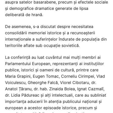
asupra satelor basarabene, precum și efectele sociale
și demografice dramatice generate de lipsa
deliberată de hrană.
De asemenea, s-a discutat despre necesitatea
consolidării memoriei istorice și a recunoașterii
internaționale a suferințelor îndurate de populația din
teritoriile aflate sub ocupație sovietică.
La conferință au luat cuvântul mai mulți membri ai
Parlamentului European, reprezentanți ai instituțiilor
publice, istorici și oameni de cultură, printre care
Maria Grapini, Eugen Tomac, Corneliu Cirimpei, Vlad
Voiculescu, Gheorghe Falcă, Viorel Cibotaru, dr.
Anatol Țăranu, dr. hab. Zinaida Bolea, Ignat Cazmalî,
dr. Lidia Pădureac și alți intelectuali, care au subliniat
importanța aducerii în atenția publicului național și
european a acestor episoade istorice, precum și